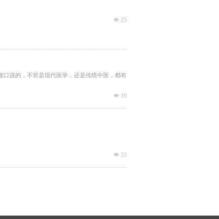
넶
25
随口说的，不管是现代医学，还是传统中医，都有
넶
19
佛只要今天没通畅，身体就在进行一场可怕的“慢
넶
55
于中毒吗？