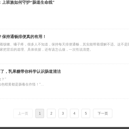
：上班族如何守护“肠道生命线”
？保持通畅排便真的有用！
着咳嗽、嗓子疼，很多人不知道，保持每天排便通畅，其实能帮着缓解不适。这不是
家把背后的道理、具体依据，还有该怎么做，一次性说清楚。
坏了，乳果糖带你科学认识肠道清洁
？”
脸色蜡黄都是肠毒在作怪！”
听闻的标题屡见不鲜。对于深受便秘困扰的朋友来说，这些言论无疑加剧了焦虑：仿
称能“深层排毒”、“刮油清肠”的网红产品大行其道。但事实真的如此吗？便秘，真的等
上一页
1
2
3
4
5
下一页