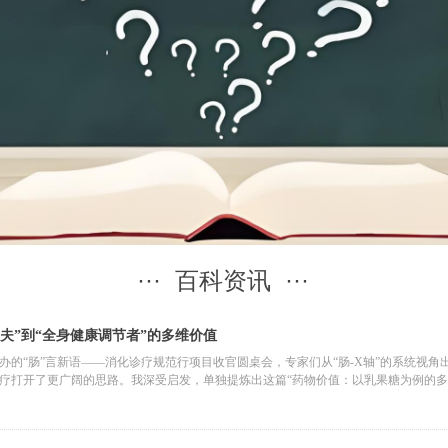
··· 百科资讯 ···
夫”到“全身健康调节者”的多维价值
办的“肠”言新语——消化诊疗规范行项目收官圆桌会，专家们从“肠-X轴”的系统视
疗打开了更广阔的思路。我深受启发，单独提炼出这篇“药物价值：以乳果糖为例的多