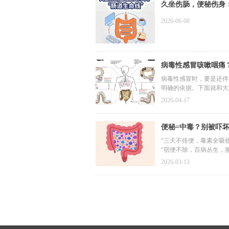
久坐伤肠，便秘伤身
2026-06-08
病毒性感冒咳嗽咽痛
病毒性感冒时，要是还伴
明确的依据。下面就和大
2026-04-17
便秘=中毒？别被吓
“三天不排便，毒素全吸收
“宿便不除，百病丛生，
打开社交媒体，这类耸人
2026-03-13
性中毒”。于是，各种号